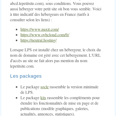
accès
serveur
dans
de
abcd.lepetitsite.com), sous conditions. Vous pouvez
aux
web
les...
type
aussi héberger votre petit site où bon vous semble. Voici
thématiques
PHP,
blog.
à titre indicatif des hébergeurs en France (tarifs à
avec
version
Un
consulter selon les liens) :
un
8.
blog
menu
Le
avec
https://www.nuxit.com/
de...
petit...
Le
https://www.ovhcloud.com/fr/
petit
https://neutral.hosting/
site
n'en...
Lorsque LPS est installé chez un hébergeur, le choix du
nom de domaine est géré avec cet hébergement. L'URL
d'accès au site ne fait alors pas mention du nom
lepetitsite.com.
Les packages
Le package
socle
rassemble la version minimale
de LPS.
Le package
kits
rassemble les compléments pour
étendre les fonctionnalités de mise en page et de
publications (modèle graphiques, galeries,
actualités, annonces, statistiques).