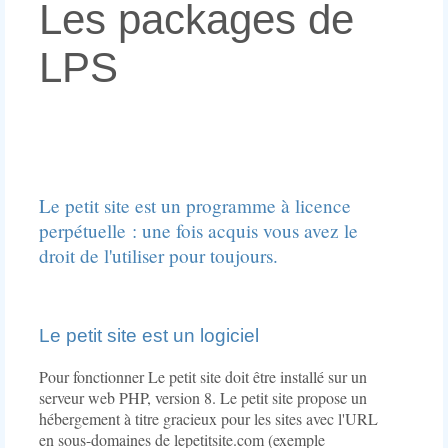
Les
constitue
Les packages de
étoffer
avez
fonctionnalités
la
un
le
supplémentaires
version
site
droit
LPS
ecommerce
minimum
internet
de
permettent
du
et
l'utiliser
de
logiciel
quand
pour
transformer
Le
le
toujours.
n'importe
petit
nombre
Le
quel
site,
d'articles
petit
article
pour
devient
site
de
démarrer
important,
Le petit site est un programme à licence
est
LPS
un
une
un
perpétuelle : une fois acquis vous avez le
en
site
bonne
logiciel
un
web.
droit de l'utiliser pour toujours.
chose
Pour
produit
Avec
est
fonctionner
commercialisable.
cette
de
Le
Il
configuration
regrouper
petit
suffit
LPS
les
Le petit site est un logiciel
site
d'indiquer
permet
articles
doit
le
de
par
être
Pour fonctionner Le petit site doit être installé sur un
prix
gérer
thématiques
installé
serveur web PHP, version 8. Le petit site propose un
et
un
puis
sur
hébergement à titre gracieux pour les sites avec l'URL
le
site
donner
un
poids
en sous-domaines de lepetitsite.com (exemple
web